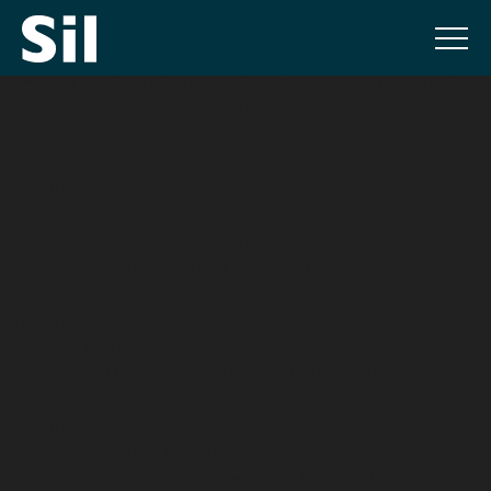
Il metodo SIL è ritagliato “su misura” per la persona e per il
mercato del lavoro, per rispondere ai bisogni individuali,
sociali ed economici di una società sempre più complessa e
articolata.
Categories:
Ogni soggetto che aiutiamo a inserirsi nel mercato del lavoro è
un successo di inclusione sociale e economica; è un beneficio
per la persona e la collettività è un’opportunità economica per
le aziende.
Categories:
Un gruppo di professionisti accompagna la persona lungo un
percorso fatto di accoglienza e ascolto, di comprensione e
valutazione, progettazione e inserimento assistito.
Categories:
La nostra esperienza è al servizio dell’inserimento
professionale, il nostro team favorisce la riqualificazione della