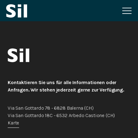
UNTERSTÜTZUNG BEI DER ARBEITSVERMITTLUNG
Unterstützung bei der Arbeitsvermittlung
durch das Erlernen folgender Fähigkeiten:
Techniken bei der Stellensuche –
Kontaktieren Sie uns für alle Informationen oder
Erarbeitung des Lebenslaufs – Erstellung
Anfragen. Wir stehen jederzeit gerne zur Verfügung.
eines Bewerbungsschreibens – Vorbereitung
auf Bewerbungsgespräche. Personalisierte
Via San Gottardo 78 - 6828 Balerna (CH)
Unterstützung bei der Arbeitssuche.
Via San Gottardo 18C - 6532 Arbedo Castione (CH)
Karte